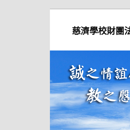
跳
至
主
慈濟學校財團
要
內
容