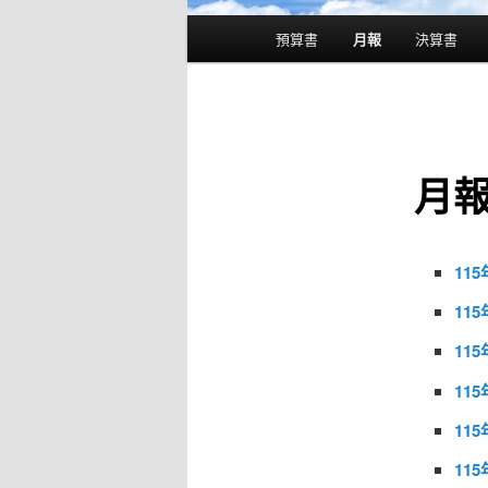
主
預算書
月報
決算書
要
選
單
月
11
11
11
11
11
11